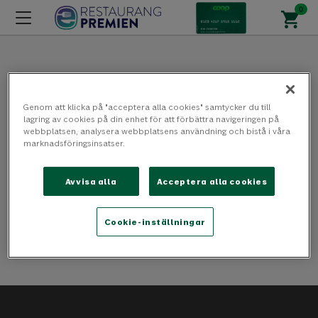
Genom att klicka på "acceptera alla cookies" samtycker du till
Oj då!
lagring av cookies på din enhet för att förbättra navigeringen på
webbplatsen, analysera webbplatsens användning och bistå i våra
marknadsföringsinsatser.
Ett fel uppstod när
Avvisa alla
Acceptera alla cookies
din begäran skulle
Cookie-inställningar
bearbetas.