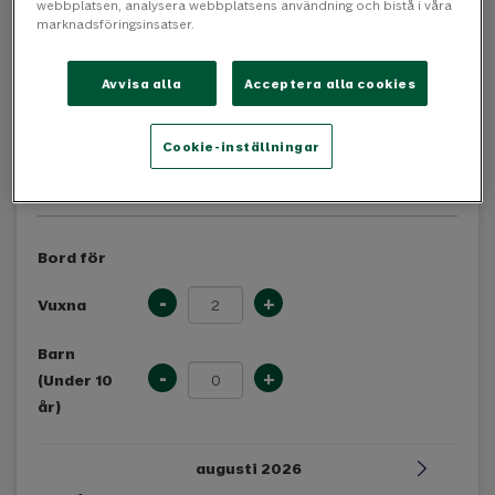
webbplatsen, analysera webbplatsens användning och bistå i våra
marknadsföringsinsatser.
Avvisa alla
Acceptera alla cookies
Cookie-inställningar
Boka bord
Bord för
-
+
Vuxna
Barn
-
+
(Under 10
år)
augusti 2026