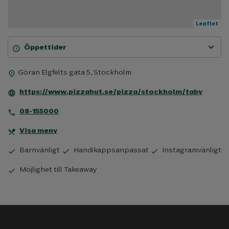
Leaflet
expand_more
Öppettider
schedule
Göran Elgfelts gata 5, Stockholm
place
https://www.pizzahut.se/pizza/stockholm/taby
language
08-155000
phone
Visa meny
restaurant_menu
Barnvänligt
Handikappsanpassat
Instagramvänligt
check
check
check
Möjlighet till Takeaway
check