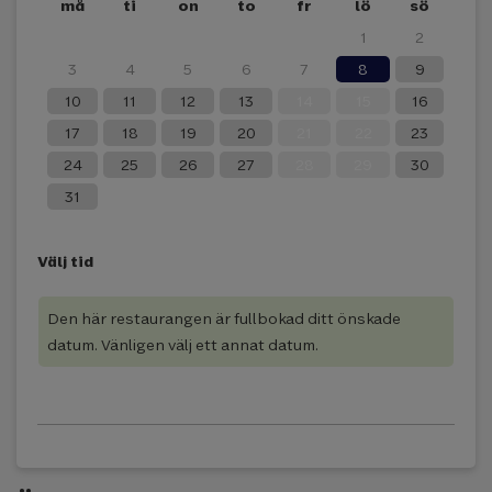
må
ti
on
to
fr
lö
sö
27
28
29
30
31
1
2
3
4
5
6
7
8
9
10
11
12
13
14
15
16
17
18
19
20
21
22
23
24
25
26
27
28
29
30
31
Välj tid
Den här restaurangen är fullbokad ditt önskade
datum. Vänligen välj ett annat datum.