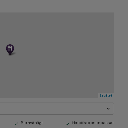
Leaflet
expand_more
Barnvänligt
Handikappsanpassat
check
check