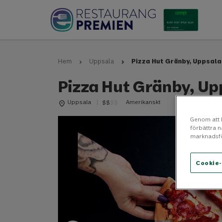
Pizza Hut Gränby, Uppsala
Hem
Uppsala
Pizza Hut Gränby, Up
Uppsala
Amerikanskt
$
$
$
$
place
Genom att k
förbättra 
marknadsfö
Cookie-