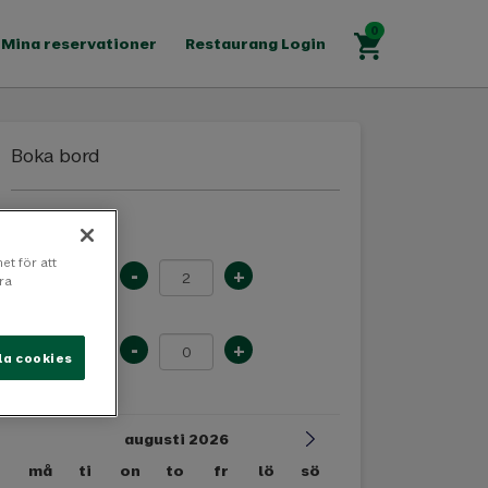
Mina reservationer
Restaurang Login
Boka bord
Bord för
et för att
-
+
Vuxna
ra
Barn
-
+
(Under 10
la cookies
år)
augusti 2026
må
ti
on
to
fr
lö
sö