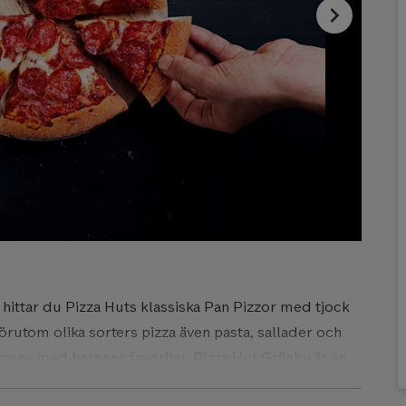
chevron_right
 hittar du Pizza Huts klassiska Pan Pizzor med tjock
örutom olika sorters pizza även pasta, sallader och
meny med barnens favoriter. Pizza Hut Gränby är en