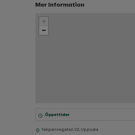
Mer Information
+
−
Öppettider
schedule
Takpannegatan 22, Uppsala
place