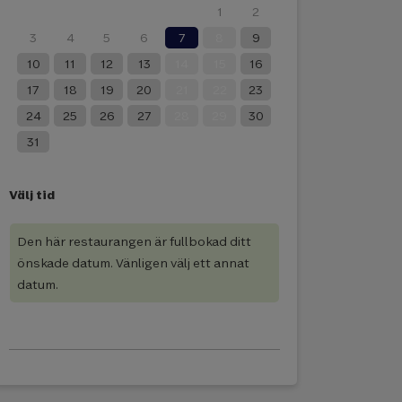
27
28
29
30
31
1
2
3
4
5
6
7
8
9
10
11
12
13
14
15
16
17
18
19
20
21
22
23
24
25
26
27
28
29
30
31
Välj tid
Den här restaurangen är fullbokad ditt
önskade datum. Vänligen välj ett annat
datum.