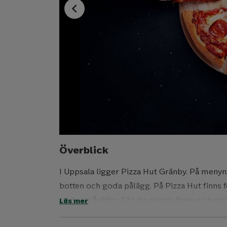
chevron_left
Överblick
I Uppsala ligger Pizza Hut Gränby. På menyn
botten och goda pålägg. På Pizza Hut finns f
goda smårätter. För de minsta finns en barn
Läs mer
pizzeria med fullständiga rättigheter.