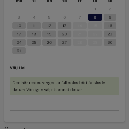
må
ti
on
to
fr
lö
sö
27
28
29
30
31
1
2
3
4
5
6
7
8
9
10
11
12
13
14
15
16
17
18
19
20
21
22
23
24
25
26
27
28
29
30
31
Välj tid
Den här restaurangen är fullbokad ditt önskade
datum. Vänligen välj ett annat datum.