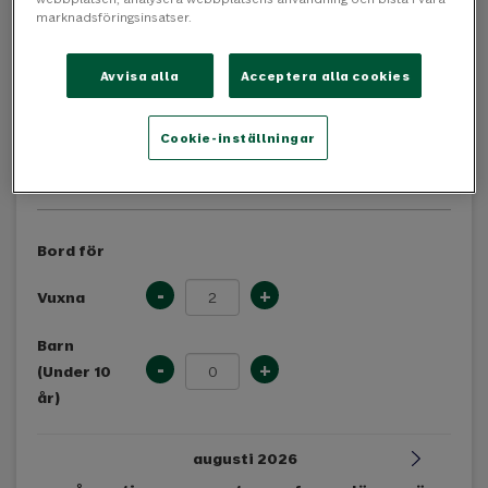
marknadsföringsinsatser.
Avvisa alla
Acceptera alla cookies
Cookie-inställningar
Boka bord
Bord för
-
+
Vuxna
Barn
-
+
(Under 10
år)
augusti 2026