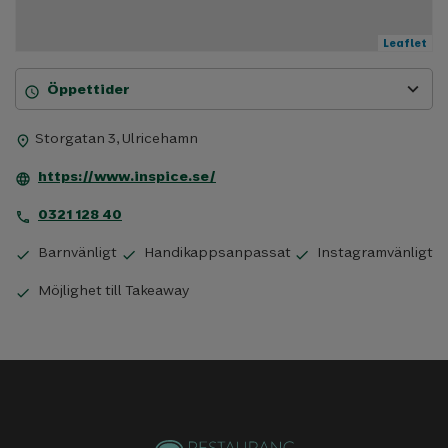
Leaflet
expand_more
Öppettider
schedule
Storgatan 3, Ulricehamn
place
https://www.inspice.se/
language
0321 128 40
phone
Barnvänligt
Handikappsanpassat
Instagramvänligt
check
check
check
Möjlighet till Takeaway
check